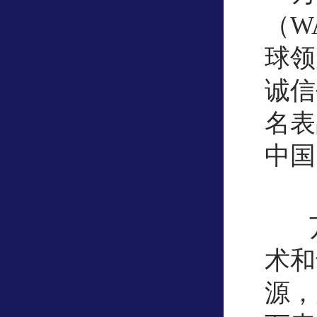
（W
球领
诚信
名表
中国
万
术和
源，